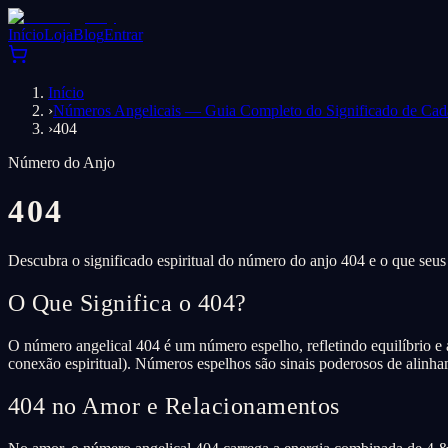
Início
Loja
Blog
Entrar
Início
›
Números Angelicais — Guia Completo do Significado de Ca
›
404
Número do Anjo
404
Descubra o significado espiritual do número do anjo 404 e o que seus
O Que Significa o 404?
O número angelical 404 é um número espelho, refletindo equilíbrio e a
conexão espiritual). Números espelhos são sinais poderosos de alinh
404 no Amor e Relacionamentos