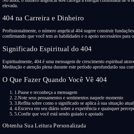
No amor, o número angelical 404 carrega a energia combinada de 4 & 
elevada.
404 na Carreira e Dinheiro
Profissionalmente, o número angelical 404 sugere construir fundações 
confirmando que você tem as habilidades e o apoio necessários para o
Significado Espiritual do 404
Espiritualmente, 404 é uma mensagem de crescimento espiritual atravé
Meditação e atenção plena durante este período aprofundarão sua co
O Que Fazer Quando Você Vê 404
1.
Pause e reconheça a mensagem
2.
Note seus pensamentos e sentimentos naquele momento
3.
Reflita sobre como o significado se aplica à sua situação atual
4.
Escreva em seu diário sobre a experiência e quaisquer percep
5.
Confie que você está sendo guiado e apoiado
Obtenha Sua Leitura Personalizada