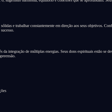
0, sugerindo harmonia, equilíbrio e conexões que se aprofundam. Seus
sólidas e trabalhar constantemente em direção aos seus objetivos. Conf
 sucesso.
s da integração de múltiplas energias. Seus dons espirituais estão se d
mpreensão.
ções