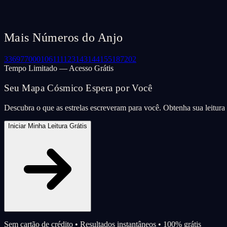
Mais Números do Anjo
33
69
77
000
106
111
123
143
144
155
187
202
Tempo Limitado — Acesso Grátis
Seu Mapa Cósmico Espera por Você
Descubra o que as estrelas escreveram para você. Obtenha sua leitur
Iniciar Minha Leitura Grátis
Sem cartão de crédito • Resultados instantâneos • 100% grátis