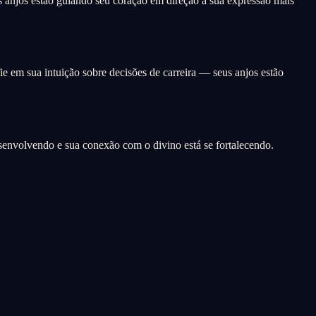
 anjos estão guiando seu coração em direção à sua expressão mais
ie em sua intuição sobre decisões de carreira — seus anjos estão
esenvolvendo e sua conexão com o divino está se fortalecendo.