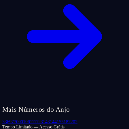
Mais Números do Anjo
33
69
77
000
106
111
123
143
144
155
187
202
Tempo Limitado — Acesso Grátis