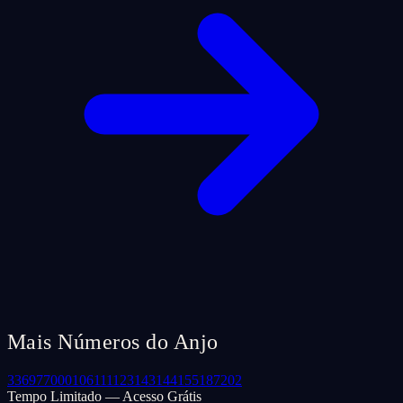
Mais Números do Anjo
33
69
77
000
106
111
123
143
144
155
187
202
Tempo Limitado — Acesso Grátis