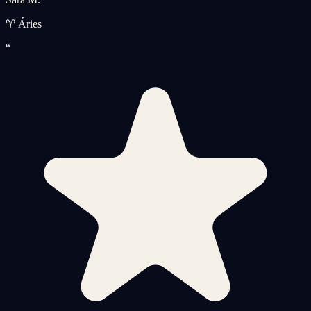
♈ Áries
“