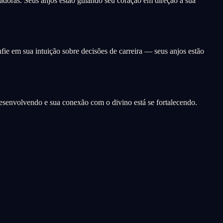
adoras. Seus anjos estão guiando seu coração em direção à sua
fie em sua intuição sobre decisões de carreira — seus anjos estão
desenvolvendo e sua conexão com o divino está se fortalecendo.