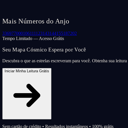
Mais Números do Anjo
33
69
77
000
106
111
123
143
144
155
187
202
Tempo Limitado — Acesso Grátis
Seu Mapa Cósmico Espera por Você
Descubra o que as estrelas escreveram para você. Obtenha sua leitur
Iniciar Minha Leitura Grátis
Sem cartão de crédito • Resultados instantâneos • 100% grátis