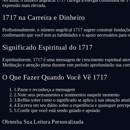
No amor, o número angelical 1717 carrega a energia combinada de 1 &
expressão mais elevada.
1717 na Carreira e Dinheiro
Profissionalmente, o número angelical 1717 sugere construir fundações
confirmando que você tem as habilidades e o apoio necessários para o
Significado Espiritual do 1717
Espiritualmente, 1717 é uma mensagem de crescimento espiritual atrav
Meditação e atenção plena durante este período aprofundarão sua co
O Que Fazer Quando Você Vê 1717
1.
Pause e reconheça a mensagem
2.
Note seus pensamentos e sentimentos naquele momento
3.
Reflita sobre como o significado se aplica à sua situação atual
4.
Escreva em seu diário sobre a experiência e quaisquer percep
5.
Confie que você está sendo guiado e apoiado
Obtenha Sua Leitura Personalizada