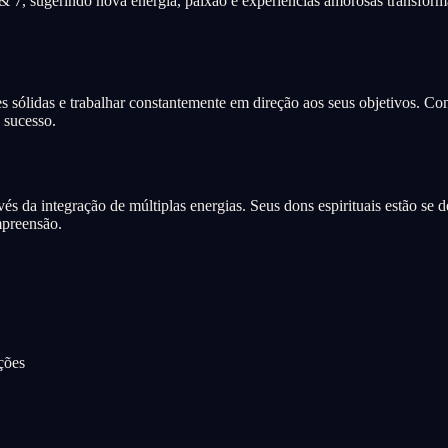
 7, sugerindo nova energia, paixão e experiências amorosas transform
 sólidas e trabalhar constantemente em direção aos seus objetivos. Con
 sucesso.
és da integração de múltiplas energias. Seus dons espirituais estão se 
mpreensão.
ções