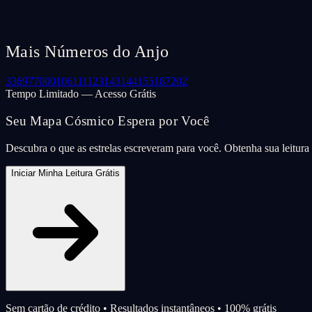
Mais Números do Anjo
33
69
77
000
106
111
123
143
144
155
187
202
Tempo Limitado — Acesso Grátis
Seu Mapa Cósmico Espera por Você
Descubra o que as estrelas escreveram para você. Obtenha sua leitur
Iniciar Minha Leitura Grátis
Sem cartão de crédito • Resultados instantâneos • 100% grátis