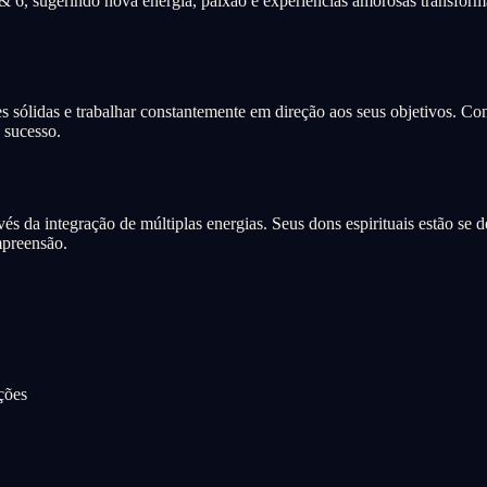
 6, sugerindo nova energia, paixão e experiências amorosas transform
 sólidas e trabalhar constantemente em direção aos seus objetivos. Con
 sucesso.
és da integração de múltiplas energias. Seus dons espirituais estão se 
mpreensão.
ções