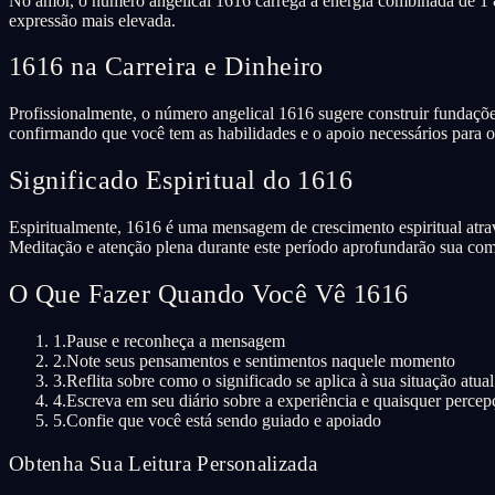
No amor, o número angelical 1616 carrega a energia combinada de 1 &
expressão mais elevada.
1616 na Carreira e Dinheiro
Profissionalmente, o número angelical 1616 sugere construir fundações
confirmando que você tem as habilidades e o apoio necessários para o
Significado Espiritual do 1616
Espiritualmente, 1616 é uma mensagem de crescimento espiritual atrav
Meditação e atenção plena durante este período aprofundarão sua co
O Que Fazer Quando Você Vê 1616
1.
Pause e reconheça a mensagem
2.
Note seus pensamentos e sentimentos naquele momento
3.
Reflita sobre como o significado se aplica à sua situação atual
4.
Escreva em seu diário sobre a experiência e quaisquer percep
5.
Confie que você está sendo guiado e apoiado
Obtenha Sua Leitura Personalizada