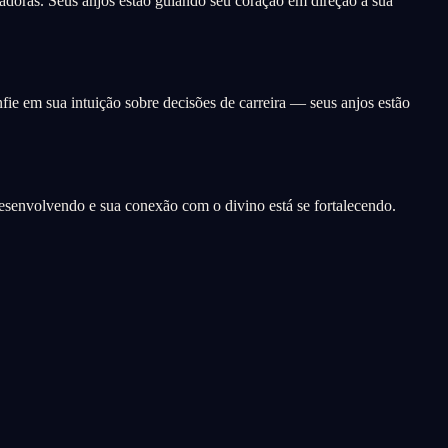
adoras. Seus anjos estão guiando seu coração em direção à sua
fie em sua intuição sobre decisões de carreira — seus anjos estão
desenvolvendo e sua conexão com o divino está se fortalecendo.