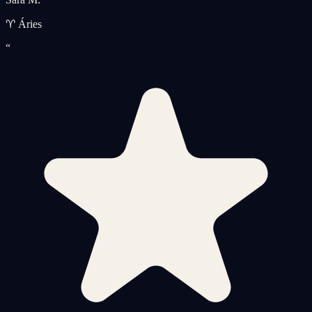
♈ Áries
“