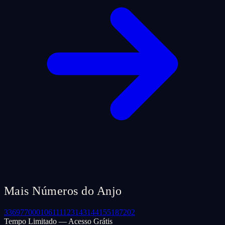
Mais Números do Anjo
33
69
77
000
106
111
123
143
144
155
187
202
Tempo Limitado — Acesso Grátis