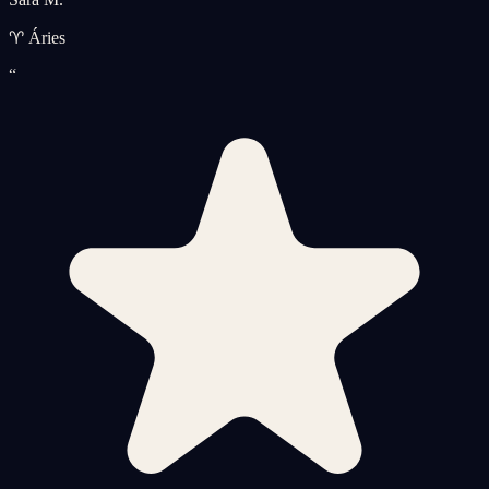
♈ Áries
“