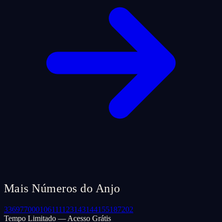
Mais Números do Anjo
33
69
77
000
106
111
123
143
144
155
187
202
Tempo Limitado — Acesso Grátis