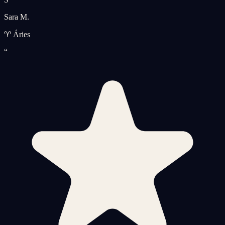
Sara M.
♈ Áries
“