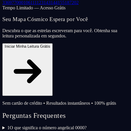
33
69
77
000
106
111
123
143
144
155
187
202
Tempo Limitado — Acesso Grátis
Seu Mapa Cósmico Espera por Você
Descubra o que as estrelas escreveram para você. Obtenha sua
leitura personalizada em segundos.
Iniciar Minha Leitura Grátis
Sem cartão de crédito • Resultados instantâneos • 100% grátis
Perguntas Frequentes
1
O que significa o número angelical 0000?