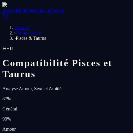
Accueil
Boutique
Blog
Connexion
Accueil
›
Compatibilité
›
Pisces & Taurus
♓
+
♉
Compatibilité Pisces et
Taurus
Analyse Amour, Sexe et Amitié
87
%
Général
90
%
Amour