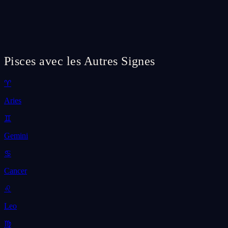
Pisces avec les Autres Signes
♈
Aries
♊
Gemini
♋
Cancer
♌
Leo
♍