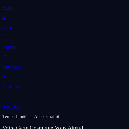
Virgo
♎
Libra
♏
Scorpio
♐
Sagittarius
♑
Capricorn
♒
Aquarius
Temps Limité — Accès Gratuit
Votre Carte Cosmique Vous Attend