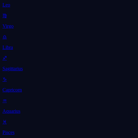
Leo
♍
Virgo
♎
Libra
♐
Sagittarius
♑
Capricorn
♒
Aquarius
♓
Pisces