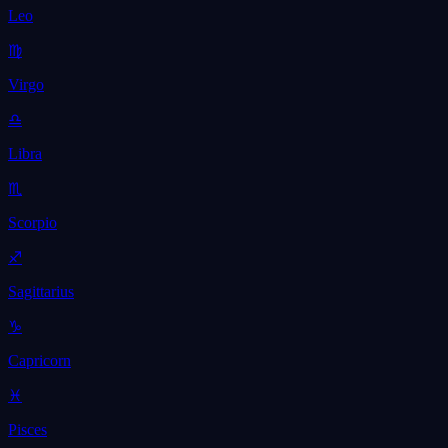
Leo
♍
Virgo
♎
Libra
♏
Scorpio
♐
Sagittarius
♑
Capricorn
♓
Pisces