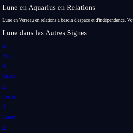
Lune en Aquarius en Relations
Lune en Verseau en relations a besoin d'espace et d'indépendance. Vou
Lune dans les Autres Signes
♈
Aries
♉
Taurus
♊
Gemini
♋
Cancer
♌