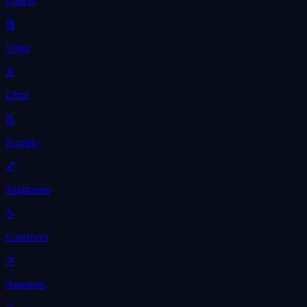
Cancer
♍
Virgo
♎
Libra
♏
Scorpio
♐
Sagittarius
♑
Capricorn
♒
Aquarius