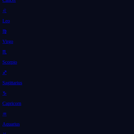
Cancer
♌
Leo
♍
Virgo
♏
Scorpio
♐
Sagittarius
♑
Capricorn
♒
Aquarius