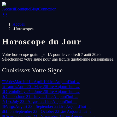
Accueil
Boutique
Blog
Connexion
Accueil
›
Horoscopes
Horoscope du Jour
Votre horoscope gratuit par IA pour le vendredi 7 août 2026.
Sélectionnez votre signe pour une lecture quotidienne personnalisée.
Choisissez Votre Signe
♈
Aries
March 21 - April 19
Lire Aujourd'hui →
♉
Taurus
April 20 - May 20
Lire Aujourd'hui →
♊
Gemini
May 21 - June 20
Lire Aujourd'hui →
♋
Cancer
June 21 - July 22
Lire Aujourd'hui →
♌
Leo
July 23 - August 22
Lire Aujourd'hui →
♍
Virgo
August 23 - September 22
Lire Aujourd'hui →
♎
Libra
September 23 - October 22
Lire Aujourd'hui →
♏
Scorpio
October 23 - November 21
Lire Aujourd'hui →