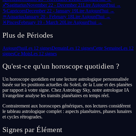
♐
Sagittarius
November 22 - December 21
Lire Aujourd'hui →
♑
Capricorn
December 22 - January 19
Lire Aujourd'hui →
♒
Aquarius
January 20 - February 18
Lire Aujourd'hui →
♓
Pisces
February 19 - March 20
Lire Aujourd'hui →
Plus de Périodes
Aujourd'hui
Les 12 signes
Demain
Les 12 signes
Cette Semaine
Les 12
signes
Ce Mois
Les 12 signes
Qu'est-ce qu'un horoscope quotidien ?
Un horoscope quotidien est une lecture astrologique personnalisée
basée sur les positions actuelles du Soleil, de la Lune et des planètes
par rapport à votre signe. Chez Astrology Sky, notre astrologue IA
Evangeline analyse les transits planétaires en temps réel.
Contrairement aux horoscopes génériques, nos lectures considèrent
le tableau astrologique complet : aspects planétaires, phases lunaires
et cycles rétrogrades.
Signes par Élément