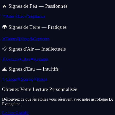
🔥 Signes de Feu — Passionnés
♈
Aries
♌
Leo
♐
Sagittarius
🌍 Signes de Terre — Pratiques
♉
Taurus
♍
Virgo
♑
Capricorn
💨 Signes d'Air — Intellectuels
♊
Gemini
♎
Libra
♒
Aquarius
🌊 Signes d'Eau — Intuitifs
♋
Cancer
♏
Scorpio
♓
Pisces
Obtenez Votre Lecture Personnalisée
Découvrez ce que les étoiles vous réservent avec notre astrologue IA
Evangeline.
Lecture Gratuite