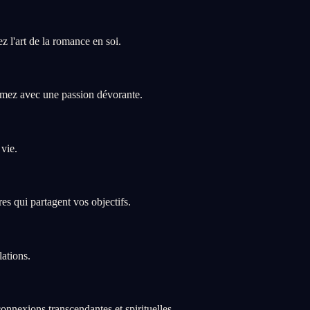
z l'art de la romance en soi.
aimez avec une passion dévorante.
 vie.
res qui partagent vos objectifs.
lations.
nnexions transcendantes et spirituelles.