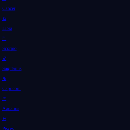
Cancer
♎
Libra
♏
Scorpio
♐
Sagittarius
♑
Capricorn
♒
Aquarius
♓
Pisces