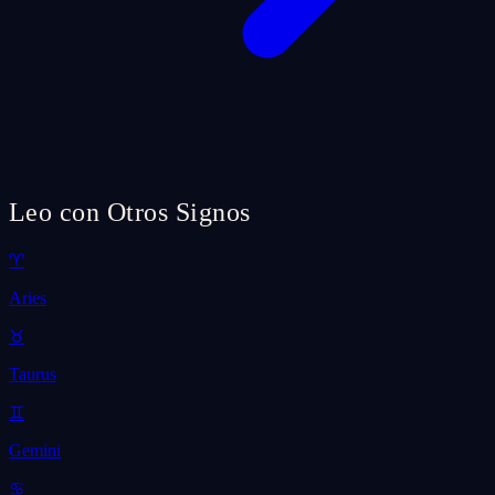
Leo con Otros Signos
♈
Aries
♉
Taurus
♊
Gemini
♋