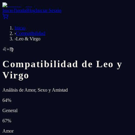
Inicio
Tienda
Blog
Iniciar Sesión
Inicio
›
Compatibilidad
›
Leo & Virgo
♌
+
♍
Compatibilidad de Leo y
Virgo
Análisis de Amor, Sexo y Amistad
64
%
General
67
%
Amor