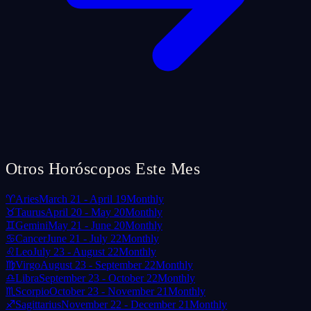
Otros Horóscopos Este Mes
♈
Aries
March 21 - April 19
Monthly
♉
Taurus
April 20 - May 20
Monthly
♊
Gemini
May 21 - June 20
Monthly
♋
Cancer
June 21 - July 22
Monthly
♌
Leo
July 23 - August 22
Monthly
♍
Virgo
August 23 - September 22
Monthly
♎
Libra
September 23 - October 22
Monthly
♏
Scorpio
October 23 - November 21
Monthly
♐
Sagittarius
November 22 - December 21
Monthly