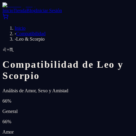
Inicio
Tienda
Blog
Iniciar Sesión
Inicio
›
Compatibilidad
›
Leo & Scorpio
♌
+
♏
Compatibilidad de Leo y
Scorpio
Análisis de Amor, Sexo y Amistad
66
%
General
66
%
Amor