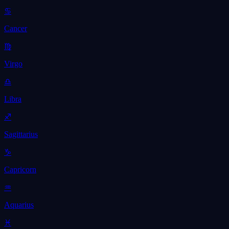
♋
Cancer
♍
Virgo
♎
Libra
♐
Sagittarius
♑
Capricorn
♒
Aquarius
♓