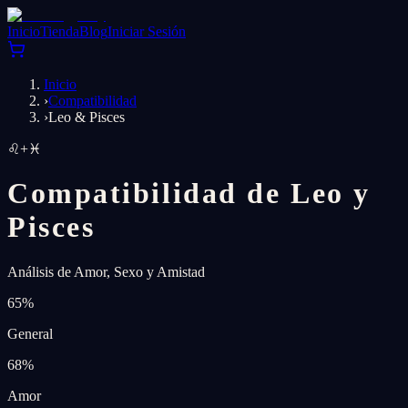
Inicio
Tienda
Blog
Iniciar Sesión
Inicio
›
Compatibilidad
›
Leo & Pisces
♌
+
♓
Compatibilidad de Leo y
Pisces
Análisis de Amor, Sexo y Amistad
65
%
General
68
%
Amor