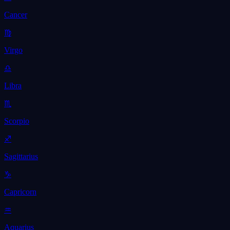
Cancer
♍
Virgo
♎
Libra
♏
Scorpio
♐
Sagittarius
♑
Capricorn
♒
Aquarius