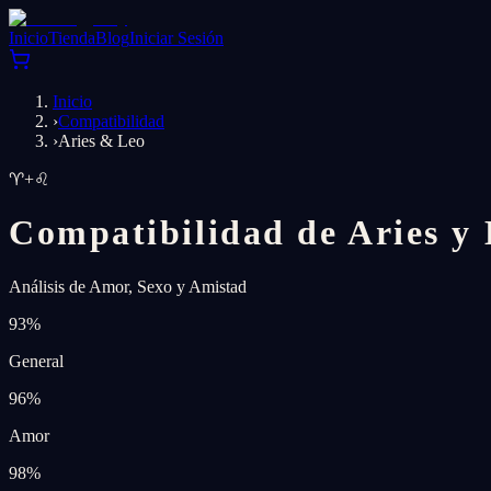
Inicio
Tienda
Blog
Iniciar Sesión
Inicio
›
Compatibilidad
›
Aries & Leo
♈
+
♌
Compatibilidad de Aries y
Análisis de Amor, Sexo y Amistad
93
%
General
96
%
Amor
98
%