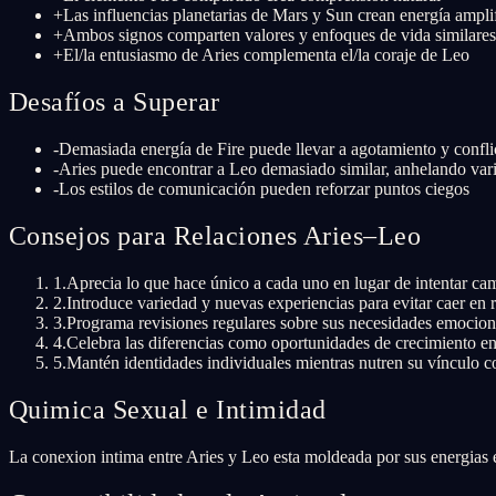
+
Las influencias planetarias de Mars y Sun crean energía ampli
+
Ambos signos comparten valores y enfoques de vida similares
+
El/la entusiasmo de Aries complementa el/la coraje de Leo
Desafíos a Superar
-
Demasiada energía de Fire puede llevar a agotamiento y confli
-
Aries puede encontrar a Leo demasiado similar, anhelando var
-
Los estilos de comunicación pueden reforzar puntos ciegos
Consejos para Relaciones Aries–Leo
1
.
Aprecia lo que hace único a cada uno en lugar de intentar cam
2
.
Introduce variedad y nuevas experiencias para evitar caer en r
3
.
Programa revisiones regulares sobre sus necesidades emociona
4
.
Celebra las diferencias como oportunidades de crecimiento en 
5
.
Mantén identidades individuales mientras nutren su vínculo c
Quimica Sexual e Intimidad
La conexion intima entre Aries y Leo esta moldeada por sus energias el