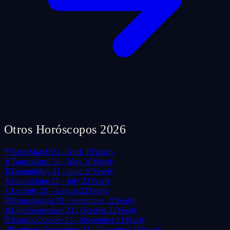
Otros Horóscopos 2026
♈
Aries
March 21 - April 19
Yearly
♉
Taurus
April 20 - May 20
Yearly
♊
Gemini
May 21 - June 20
Yearly
♋
Cancer
June 21 - July 22
Yearly
♌
Leo
July 23 - August 22
Yearly
♍
Virgo
August 23 - September 22
Yearly
♎
Libra
September 23 - October 22
Yearly
♏
Scorpio
October 23 - November 21
Yearly
♐
Sagittarius
November 22 - December 21
Yearly