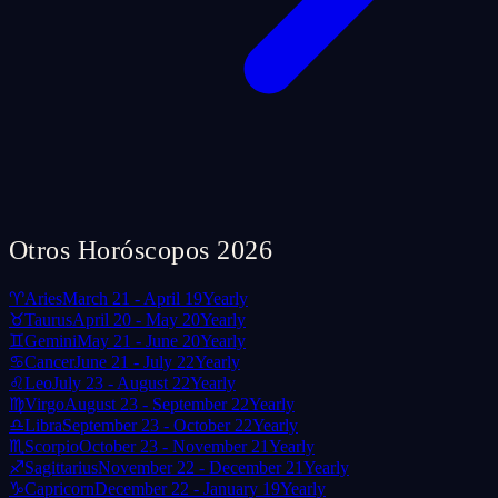
Otros Horóscopos 2026
♈
Aries
March 21 - April 19
Yearly
♉
Taurus
April 20 - May 20
Yearly
♊
Gemini
May 21 - June 20
Yearly
♋
Cancer
June 21 - July 22
Yearly
♌
Leo
July 23 - August 22
Yearly
♍
Virgo
August 23 - September 22
Yearly
♎
Libra
September 23 - October 22
Yearly
♏
Scorpio
October 23 - November 21
Yearly
♐
Sagittarius
November 22 - December 21
Yearly
♑
Capricorn
December 22 - January 19
Yearly