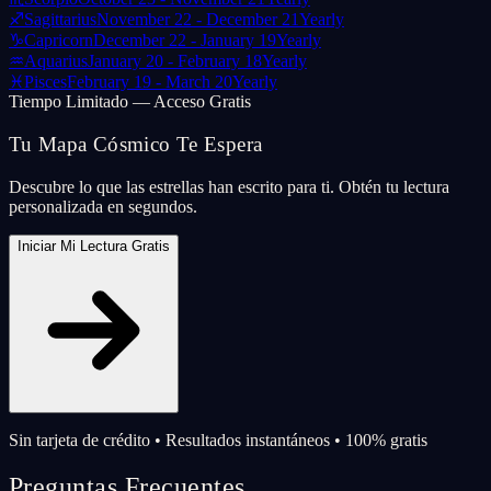
♐
Sagittarius
November 22 - December 21
Yearly
♑
Capricorn
December 22 - January 19
Yearly
♒
Aquarius
January 20 - February 18
Yearly
♓
Pisces
February 19 - March 20
Yearly
Tiempo Limitado — Acceso Gratis
Tu Mapa Cósmico Te Espera
Descubre lo que las estrellas han escrito para ti. Obtén tu lectura
personalizada en segundos.
Iniciar Mi Lectura Gratis
Sin tarjeta de crédito • Resultados instantáneos • 100% gratis
Preguntas Frecuentes