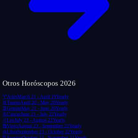
Otros Horóscopos 2026
♈
Aries
March 21 - April 19
Yearly
♉
Taurus
April 20 - May 20
Yearly
♊
Gemini
May 21 - June 20
Yearly
♋
Cancer
June 21 - July 22
Yearly
♌
Leo
July 23 - August 22
Yearly
♍
Virgo
August 23 - September 22
Yearly
♎
Libra
September 23 - October 22
Yearly
♏
Scorpio
October 23 - November 21
Yearly