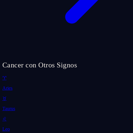
Cancer con Otros Signos
♈
Aries
♉
Taurus
♌
Leo