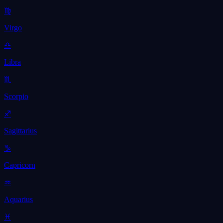
♍
Virgo
♎
Libra
♏
Scorpio
♐
Sagittarius
♑
Capricorn
♒
Aquarius
♓