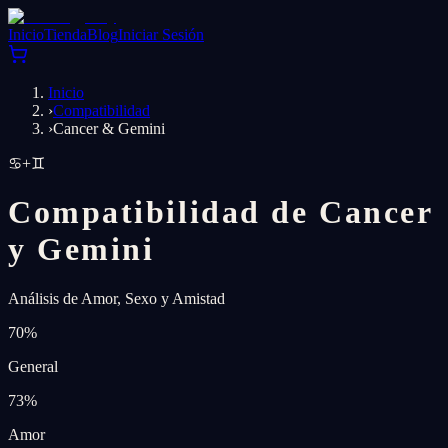
Inicio
Tienda
Blog
Iniciar Sesión
Inicio
›
Compatibilidad
›
Cancer & Gemini
♋
+
♊
Compatibilidad de Cancer
y Gemini
Análisis de Amor, Sexo y Amistad
70
%
General
73
%
Amor