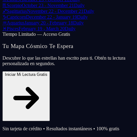
♏
Scorpio
October 23 - November 21
Daily
♐
Sagittarius
November 22 - December 21
Daily
♑
Capricorn
December 22 - January 19
Daily
♒
Aquarius
January 20 - February 18
Daily
♓
Pisces
February 19 - March 20
Daily
Tiempo Limitado — Acceso Gratis
Tu Mapa Cósmico Te Espera
Descubre lo que las estrellas han escrito para ti. Obtén tu lectura
personalizada en segundos.
Iniciar Mi Lectura Gratis
Sin tarjeta de crédito • Resultados instantáneos • 100% gratis