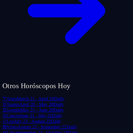
Otros Horóscopos Hoy
♈
Aries
March 21 - April 19
Daily
♉
Taurus
April 20 - May 20
Daily
♊
Gemini
May 21 - June 20
Daily
♋
Cancer
June 21 - July 22
Daily
♌
Leo
July 23 - August 22
Daily
♍
Virgo
August 23 - September 22
Daily
♎
Libra
September 23 - October 22
Daily