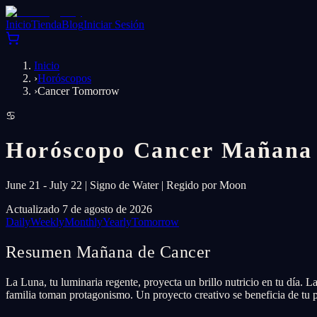
Inicio
Tienda
Blog
Iniciar Sesión
Inicio
›
Horóscopos
›
Cancer Tomorrow
♋
Horóscopo Cancer Mañana
June 21 - July 22 | Signo de Water | Regido por Moon
Actualizado 7 de agosto de 2026
Daily
Weekly
Monthly
Yearly
Tomorrow
Resumen Mañana de Cancer
La Luna, tu luminaria regente, proyecta un brillo nutricio en tu día. 
familia toman protagonismo. Un proyecto creativo se beneficia de tu 