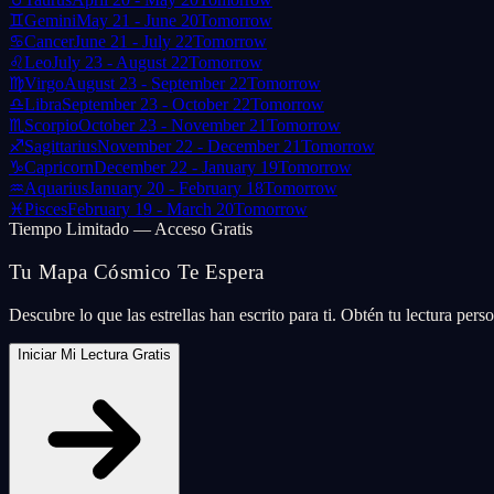
♊
Gemini
May 21 - June 20
Tomorrow
♋
Cancer
June 21 - July 22
Tomorrow
♌
Leo
July 23 - August 22
Tomorrow
♍
Virgo
August 23 - September 22
Tomorrow
♎
Libra
September 23 - October 22
Tomorrow
♏
Scorpio
October 23 - November 21
Tomorrow
♐
Sagittarius
November 22 - December 21
Tomorrow
♑
Capricorn
December 22 - January 19
Tomorrow
♒
Aquarius
January 20 - February 18
Tomorrow
♓
Pisces
February 19 - March 20
Tomorrow
Tiempo Limitado — Acceso Gratis
Tu Mapa Cósmico Te Espera
Descubre lo que las estrellas han escrito para ti. Obtén tu lectura per
Iniciar Mi Lectura Gratis