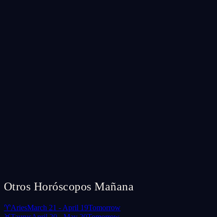
Otros Horóscopos Mañana
♈
Aries
March 21 - April 19
Tomorrow
♉
Taurus
April 20 - May 20
Tomorrow