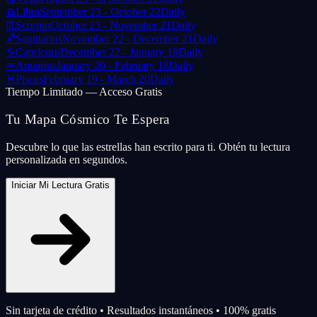
♎
Libra
September 23 - October 22
Daily
♏
Scorpio
October 23 - November 21
Daily
♐
Sagittarius
November 22 - December 21
Daily
♑
Capricorn
December 22 - January 19
Daily
♒
Aquarius
January 20 - February 18
Daily
♓
Pisces
February 19 - March 20
Daily
Tiempo Limitado — Acceso Gratis
Tu Mapa Cósmico Te Espera
Descubre lo que las estrellas han escrito para ti. Obtén tu lectura
personalizada en segundos.
Iniciar Mi Lectura Gratis
Sin tarjeta de crédito • Resultados instantáneos • 100% gratis