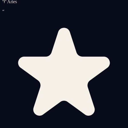
♈ Aries
“