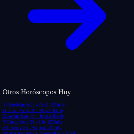
Otros Horóscopos Hoy
♈
Aries
March 21 - April 19
Daily
♉
Taurus
April 20 - May 20
Daily
♊
Gemini
May 21 - June 20
Daily
♋
Cancer
June 21 - July 22
Daily
♌
Leo
July 23 - August 22
Daily
♍
Virgo
August 23 - September 22
Daily