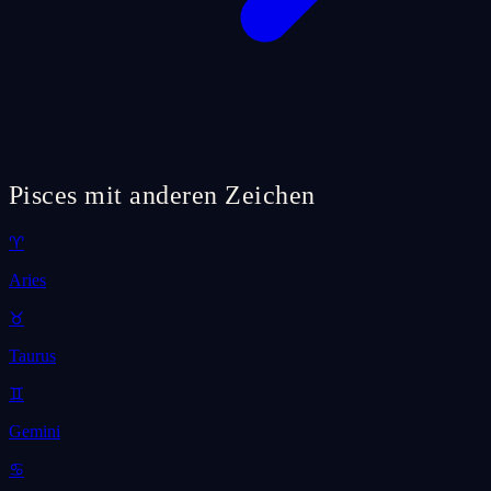
Pisces mit anderen Zeichen
♈
Aries
♉
Taurus
♊
Gemini
♋