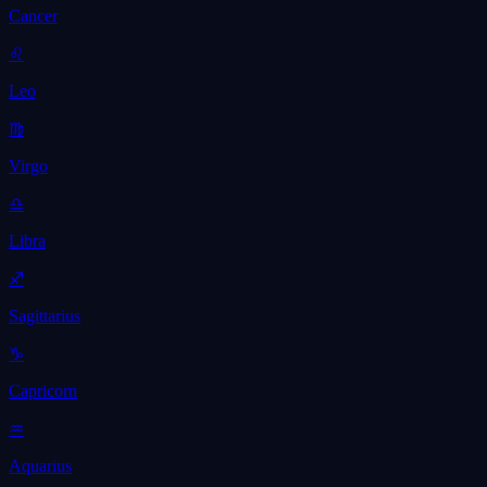
Cancer
♌
Leo
♍
Virgo
♎
Libra
♐
Sagittarius
♑
Capricorn
♒
Aquarius