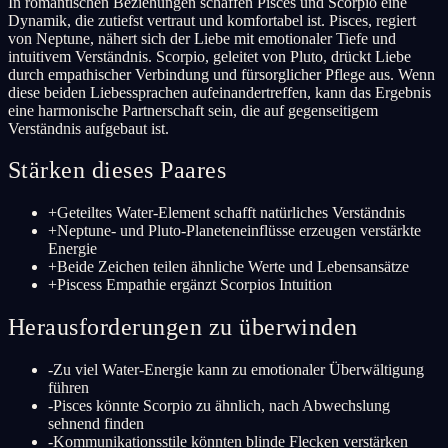
In romantischen Beziehungen schaffen Pisces und Scorpio eine
Dynamik, die zutiefst vertraut und komfortabel ist. Pisces, regiert
von Neptune, nähert sich der Liebe mit emotionaler Tiefe und
intuitivem Verständnis. Scorpio, geleitet von Pluto, drückt Liebe
durch empathischer Verbindung und fürsorglicher Pflege aus. Wenn
diese beiden Liebessprachen aufeinandertreffen, kann das Ergebnis
eine harmonische Partnerschaft sein, die auf gegenseitigem
Verständnis aufgebaut ist.
Stärken dieses Paares
+
Geteiltes Water-Element schafft natürliches Verständnis
+
Neptune- und Pluto-Planeteneinflüsse erzeugen verstärkte
Energie
+
Beide Zeichen teilen ähnliche Werte und Lebensansätze
+
Piscess Empathie ergänzt Scorpios Intuition
Herausforderungen zu überwinden
-
Zu viel Water-Energie kann zu emotionaler Überwältigung
führen
-
Pisces könnte Scorpio zu ähnlich, nach Abwechslung
sehnend finden
-
Kommunikationsstile könnten blinde Flecken verstärken