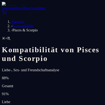
Startseite
Shop
Blog
Anmelden
Startseite
›
Kompatibilität
›
Pisces & Scorpio
♓
+
♏
Kompatibilität von Pisces
und Scorpio
Liebe-, Sex- und Freundschaftsanalyse
88
%
Gesamt
91
%
Liebe