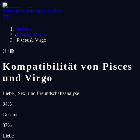
Startseite
Shop
Blog
Anmelden
Startseite
›
Kompatibilität
›
Pisces & Virgo
♓
+
♍
Kompatibilität von Pisces
und Virgo
Liebe-, Sex- und Freundschaftsanalyse
84
%
Gesamt
87
%
Liebe