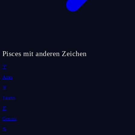
Pisces mit anderen Zeichen
♈
Aries
♉
Taurus
♊
Gemini
♋