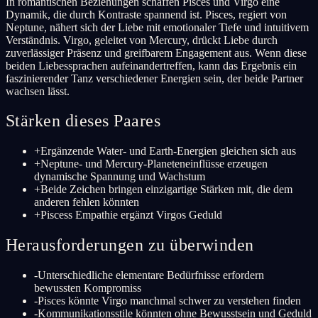
In romantischen Beziehungen schaffen Pisces und Virgo eine
Dynamik, die durch Kontraste spannend ist. Pisces, regiert von
Neptune, nähert sich der Liebe mit emotionaler Tiefe und intuitivem
Verständnis. Virgo, geleitet von Mercury, drückt Liebe durch
zuverlässiger Präsenz und greifbarem Engagement aus. Wenn diese
beiden Liebessprachen aufeinandertreffen, kann das Ergebnis ein
faszinierender Tanz verschiedener Energien sein, der beide Partner
wachsen lässt.
Stärken dieses Paares
+
Ergänzende Water- und Earth-Energien gleichen sich aus
+
Neptune- und Mercury-Planeteneinflüsse erzeugen
dynamische Spannung und Wachstum
+
Beide Zeichen bringen einzigartige Stärken mit, die dem
anderen fehlen könnten
+
Piscess Empathie ergänzt Virgos Geduld
Herausforderungen zu überwinden
-
Unterschiedliche elementare Bedürfnisse erfordern
bewussten Kompromiss
-
Pisces könnte Virgo manchmal schwer zu verstehen finden
-
Kommunikationsstile könnten ohne Bewusstsein und Geduld