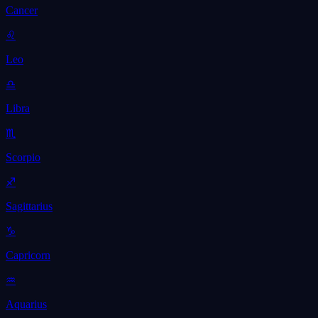
Cancer
♌
Leo
♎
Libra
♏
Scorpio
♐
Sagittarius
♑
Capricorn
♒
Aquarius