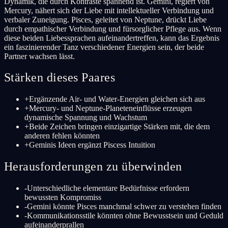
Dynamik, die durch Kontraste spannend ist. Gemini, regiert von
Mercury, nähert sich der Liebe mit intellektueller Verbindung und
verbaler Zuneigung. Pisces, geleitet von Neptune, drückt Liebe
durch empathischer Verbindung und fürsorglicher Pflege aus. Wenn
diese beiden Liebessprachen aufeinandertreffen, kann das Ergebnis
ein faszinierender Tanz verschiedener Energien sein, der beide
Partner wachsen lässt.
Stärken dieses Paares
+
Ergänzende Air- und Water-Energien gleichen sich aus
+
Mercury- und Neptune-Planeteneinflüsse erzeugen
dynamische Spannung und Wachstum
+
Beide Zeichen bringen einzigartige Stärken mit, die dem
anderen fehlen könnten
+
Geminis Ideen ergänzt Piscess Intuition
Herausforderungen zu überwinden
-
Unterschiedliche elementare Bedürfnisse erfordern
bewussten Kompromiss
-
Gemini könnte Pisces manchmal schwer zu verstehen finden
-
Kommunikationsstile könnten ohne Bewusstsein und Geduld
aufeinanderprallen