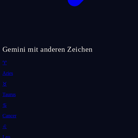
Gemini mit anderen Zeichen
♈
Aries
♉
Taurus
♋
Cancer
♌
Leo