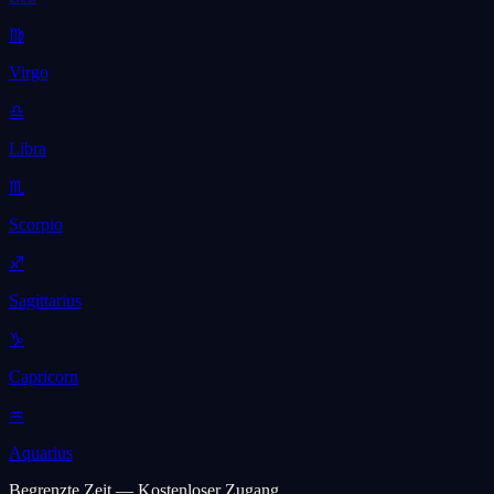
♍
Virgo
♎
Libra
♏
Scorpio
♐
Sagittarius
♑
Capricorn
♒
Aquarius
Begrenzte Zeit — Kostenloser Zugang