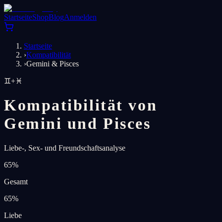
Startseite
Shop
Blog
Anmelden
Startseite
›
Kompatibilität
›
Gemini & Pisces
♊
+
♓
Kompatibilität von
Gemini und Pisces
Liebe-, Sex- und Freundschaftsanalyse
65
%
Gesamt
65
%
Liebe