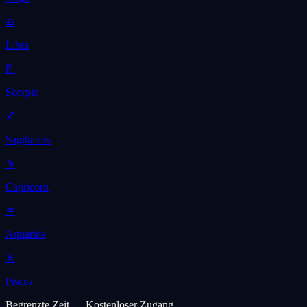
♎
Libra
♏
Scorpio
♐
Sagittarius
♑
Capricorn
♒
Aquarius
♓
Pisces
Begrenzte Zeit — Kostenloser Zugang