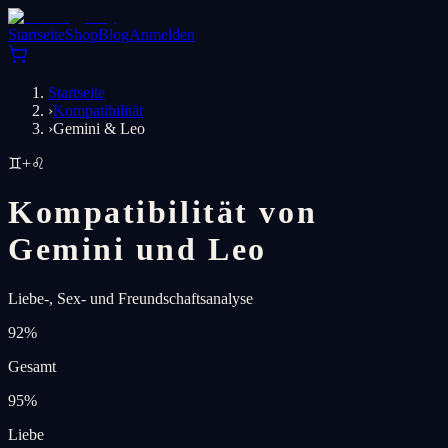
Startseite
Shop
Blog
Anmelden
Startseite
›
Kompatibilität
›
Gemini & Leo
♊
+
♌
Kompatibilität von
Gemini und Leo
Liebe-, Sex- und Freundschaftsanalyse
92
%
Gesamt
95
%
Liebe