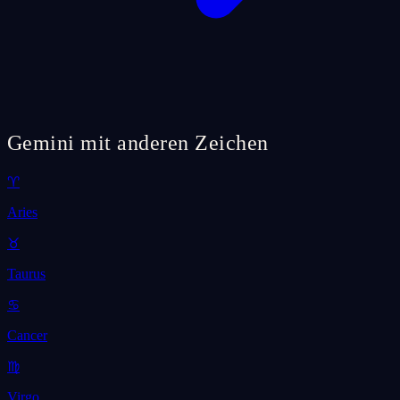
Gemini mit anderen Zeichen
♈
Aries
♉
Taurus
♋
Cancer
♍
Virgo