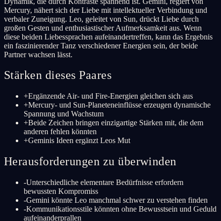
Dynamik, die durch Kontraste spannend ist. Gemini, regiert von
Mercury, nähert sich der Liebe mit intellektueller Verbindung und
verbaler Zuneigung. Leo, geleitet von Sun, drückt Liebe durch
großen Gesten und enthusiastischer Aufmerksamkeit aus. Wenn
diese beiden Liebessprachen aufeinandertreffen, kann das Ergebnis
ein faszinierender Tanz verschiedener Energien sein, der beide
Partner wachsen lässt.
Stärken dieses Paares
+
Ergänzende Air- und Fire-Energien gleichen sich aus
+
Mercury- und Sun-Planeteneinflüsse erzeugen dynamische
Spannung und Wachstum
+
Beide Zeichen bringen einzigartige Stärken mit, die dem
anderen fehlen könnten
+
Geminis Ideen ergänzt Leos Mut
Herausforderungen zu überwinden
-
Unterschiedliche elementare Bedürfnisse erfordern
bewussten Kompromiss
-
Gemini könnte Leo manchmal schwer zu verstehen finden
-
Kommunikationsstile könnten ohne Bewusstsein und Geduld
aufeinanderprallen