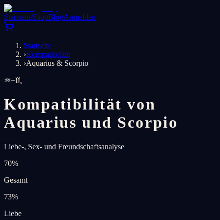
Startseite
Shop
Blog
Anmelden
Startseite
›
Kompatibilität
›
Aquarius & Scorpio
♒
+
♏
Kompatibilität von
Aquarius und Scorpio
Liebe-, Sex- und Freundschaftsanalyse
70
%
Gesamt
73
%
Liebe