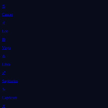
♋
Cancer
♌
Leo
♍
Virgo
♎
Libra
♐
Sagittarius
♑
Capricorn
♓