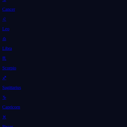
Cancer
♌
Leo
♎
Libra
♏
Scorpio
♐
Sagittarius
♑
Capricorn
♓
Pisces