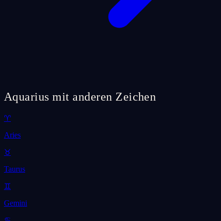
Aquarius mit anderen Zeichen
♈
Aries
♉
Taurus
♊
Gemini
♋