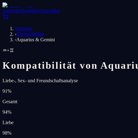
Startseite
Shop
Blog
Anmelden
Startseite
›
Kompatibilität
›
Aquarius & Gemini
♒
+
♊
Kompatibilität von Aquari
Liebe-, Sex- und Freundschaftsanalyse
91
%
Gesamt
94
%
Liebe
98
%