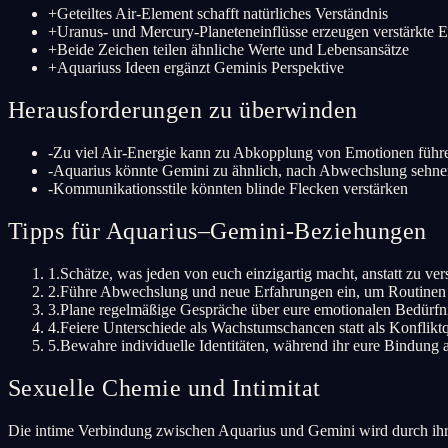
+
Geteiltes Air-Element schafft natürliches Verständnis
+
Uranus- und Mercury-Planeteneinflüsse erzeugen verstärkte E
+
Beide Zeichen teilen ähnliche Werte und Lebensansätze
+
Aquariuss Ideen ergänzt Geminis Perspektive
Herausforderungen zu überwinden
-
Zu viel Air-Energie kann zu Abkopplung von Emotionen führ
-
Aquarius könnte Gemini zu ähnlich, nach Abwechslung sehne
-
Kommunikationsstile könnten blinde Flecken verstärken
Tipps für Aquarius–Gemini-Beziehungen
1
.
Schätze, was jeden von euch einzigartig macht, anstatt zu ve
2
.
Führe Abwechslung und neue Erfahrungen ein, um Routinen
3
.
Plane regelmäßige Gespräche über eure emotionalen Bedürfn
4
.
Feiere Unterschiede als Wachstumschancen statt als Konfliktq
5
.
Bewahre individuelle Identitäten, während ihr eure Bindung al
Sexuelle Chemie und Intimitat
Die intime Verbindung zwischen Aquarius und Gemini wird durch ihr