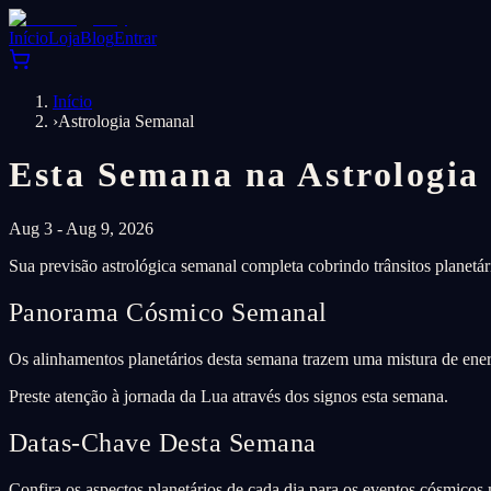
Início
Loja
Blog
Entrar
Início
›
Astrologia Semanal
Esta Semana na Astrologia
Aug 3 - Aug 9, 2026
Sua previsão astrológica semanal completa cobrindo trânsitos planetá
Panorama Cósmico Semanal
Os alinhamentos planetários desta semana trazem uma mistura de energ
Preste atenção à jornada da Lua através dos signos esta semana.
Datas-Chave Desta Semana
Confira os aspectos planetários de cada dia para os eventos cósmicos 