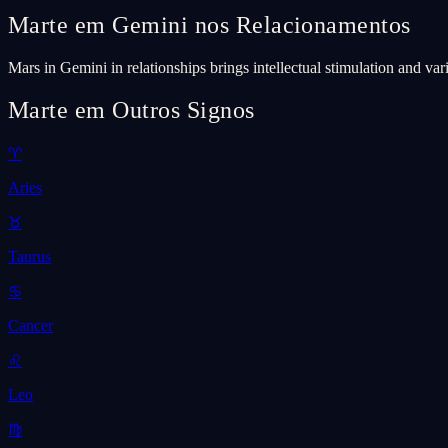
Marte em Gemini nos Relacionamentos
Mars in Gemini in relationships brings intellectual stimulation and va
Marte em Outros Signos
♈
Aries
♉
Taurus
♋
Cancer
♌
Leo
♍