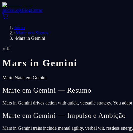
Início
Loja
Blog
Entrar
Início
›
Marte nos Signos
›
Mars in Gemini
♂
♊
Mars in
Gemini
Marte Natal em Gemini
Marte em Gemini — Resumo
Mars in Gemini drives action with quick, versatile strategy. You adap
Marte em Gemini — Impulso e Ambição
Mars in Gemini traits include mental agility, verbal wit, restless ener