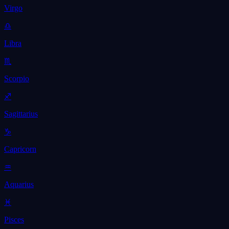
Virgo
♎
Libra
♏
Scorpio
♐
Sagittarius
♑
Capricorn
♒
Aquarius
♓
Pisces