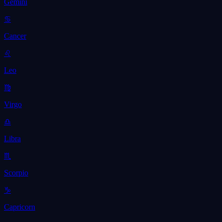
Gemini
♋
Cancer
♌
Leo
♍
Virgo
♎
Libra
♏
Scorpio
♑
Capricorn