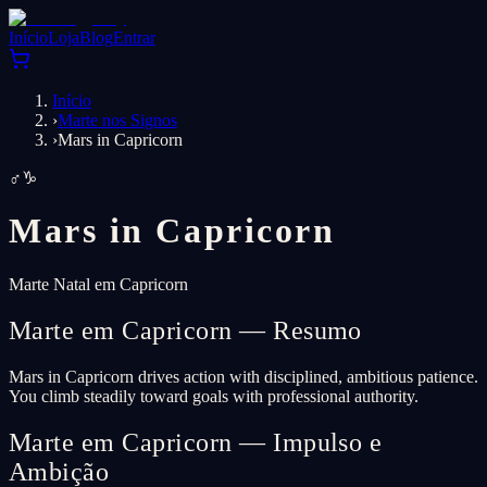
Início
Loja
Blog
Entrar
Início
›
Marte nos Signos
›
Mars in Capricorn
♂
♑
Mars in
Capricorn
Marte Natal em Capricorn
Marte em Capricorn — Resumo
Mars in Capricorn drives action with disciplined, ambitious patience.
You climb steadily toward goals with professional authority.
Marte em Capricorn — Impulso e
Ambição