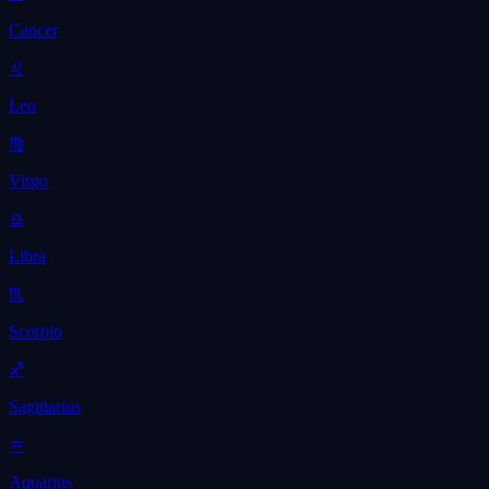
Cancer
♌
Leo
♍
Virgo
♎
Libra
♏
Scorpio
♐
Sagittarius
♒
Aquarius