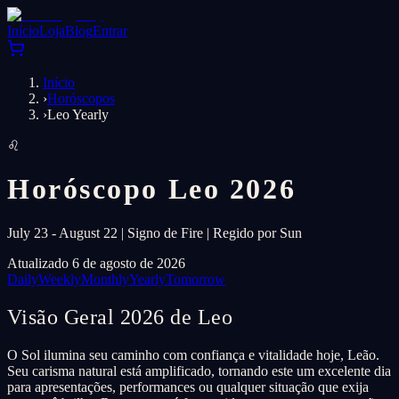
Início
Loja
Blog
Entrar
Início
›
Horóscopos
›
Leo Yearly
♌
Horóscopo Leo 2026
July 23 - August 22 | Signo de Fire | Regido por Sun
Atualizado 6 de agosto de 2026
Daily
Weekly
Monthly
Yearly
Tomorrow
Visão Geral 2026 de Leo
O Sol ilumina seu caminho com confiança e vitalidade hoje, Leão.
Seu carisma natural está amplificado, tornando este um excelente dia
para apresentações, performances ou qualquer situação que exija