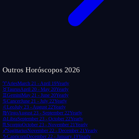
Outros Horóscopos 2026
♈
Aries
March 21 - April 19
Yearly
♉
Taurus
April 20 - May 20
Yearly
♊
Gemini
May 21 - June 20
Yearly
♋
Cancer
June 21 - July 22
Yearly
♌
Leo
July 23 - August 22
Yearly
♍
Virgo
August 23 - September 22
Yearly
♎
Libra
September 23 - October 22
Yearly
♏
Scorpio
October 23 - November 21
Yearly
♐
Sagittarius
November 22 - December 21
Yearly
♑
Capricorn
December 22 - January 19
Yearly