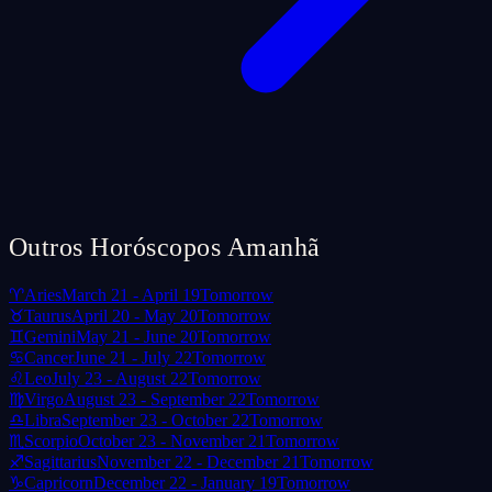
Outros Horóscopos Amanhã
♈
Aries
March 21 - April 19
Tomorrow
♉
Taurus
April 20 - May 20
Tomorrow
♊
Gemini
May 21 - June 20
Tomorrow
♋
Cancer
June 21 - July 22
Tomorrow
♌
Leo
July 23 - August 22
Tomorrow
♍
Virgo
August 23 - September 22
Tomorrow
♎
Libra
September 23 - October 22
Tomorrow
♏
Scorpio
October 23 - November 21
Tomorrow
♐
Sagittarius
November 22 - December 21
Tomorrow
♑
Capricorn
December 22 - January 19
Tomorrow