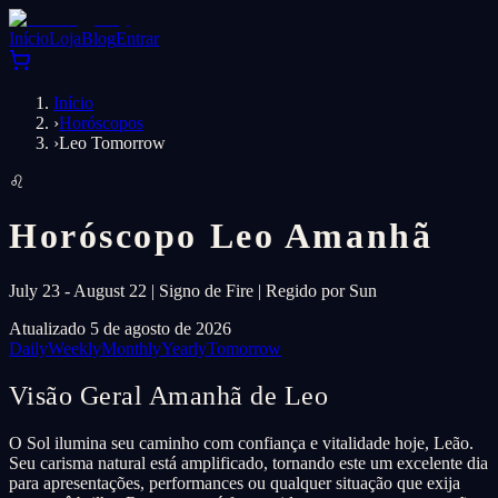
Início
Loja
Blog
Entrar
Início
›
Horóscopos
›
Leo Tomorrow
♌
Horóscopo Leo Amanhã
July 23 - August 22 | Signo de Fire | Regido por Sun
Atualizado 5 de agosto de 2026
Daily
Weekly
Monthly
Yearly
Tomorrow
Visão Geral Amanhã de Leo
O Sol ilumina seu caminho com confiança e vitalidade hoje, Leão.
Seu carisma natural está amplificado, tornando este um excelente dia
para apresentações, performances ou qualquer situação que exija