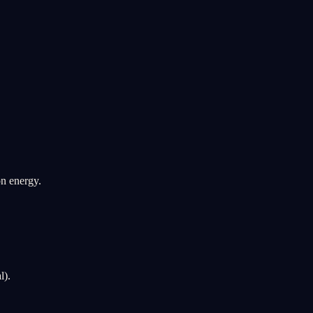
n energy.
l).