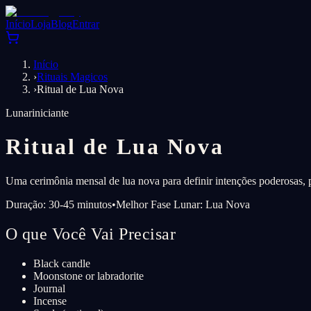
Início
Loja
Blog
Entrar
Início
›
Rituais Magicos
›
Ritual de Lua Nova
Lunar
iniciante
Ritual de Lua Nova
Uma cerimônia mensal de lua nova para definir intenções poderosas, 
Duração: 30-45 minutos
•
Melhor Fase Lunar: Lua Nova
O que Você Vai Precisar
Black candle
Moonstone or labradorite
Journal
Incense