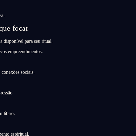
va.
que focar
 disponível para seu ritual.
ovos empreendimentos.
conexões sociais.
ressão.
ilíbrio.
.
nto espiritual.