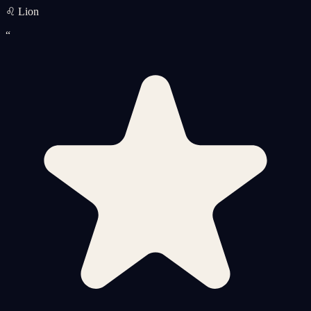
♌ Lion
“