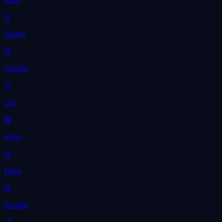
♉
Taurus
♊
Gemini
♌
Leo
♍
Virgo
♎
Libra
♏
Scorpio