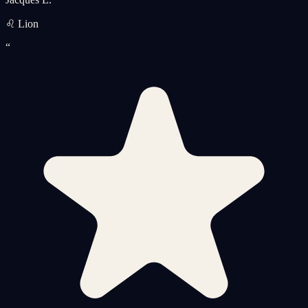
♌ Lion
“