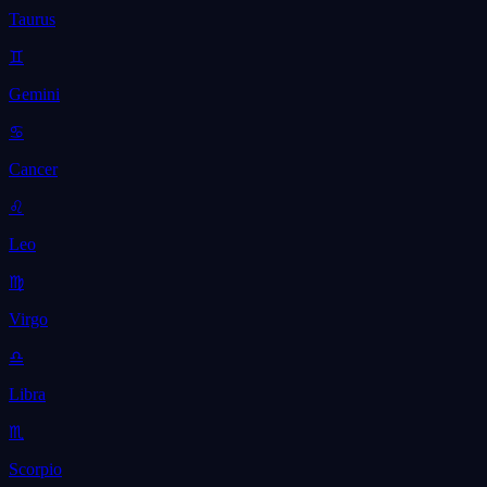
Taurus
♊
Gemini
♋
Cancer
♌
Leo
♍
Virgo
♎
Libra
♏
Scorpio