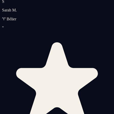
S
Sarah M.
♈ Bélier
“