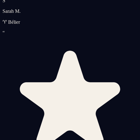
S
Sarah M.
♈ Bélier
“