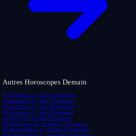
Autres Horoscopes Demain
♈
Aries
March 21 - April 19
Tomorrow
♉
Taurus
April 20 - May 20
Tomorrow
♊
Gemini
May 21 - June 20
Tomorrow
♋
Cancer
June 21 - July 22
Tomorrow
♌
Leo
July 23 - August 22
Tomorrow
♍
Virgo
August 23 - September 22
Tomorrow
♎
Libra
September 23 - October 22
Tomorrow
♏
Scorpio
October 23 - November 21
Tomorrow