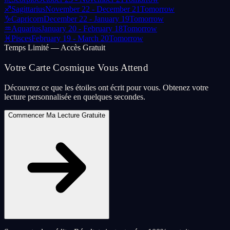
♐
Sagittarius
November 22 - December 21
Tomorrow
♑
Capricorn
December 22 - January 19
Tomorrow
♒
Aquarius
January 20 - February 18
Tomorrow
♓
Pisces
February 19 - March 20
Tomorrow
Temps Limité — Accès Gratuit
Votre Carte Cosmique Vous Attend
Découvrez ce que les étoiles ont écrit pour vous. Obtenez votre
lecture personnalisée en quelques secondes.
Commencer Ma Lecture Gratuite