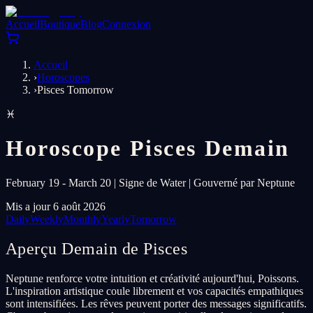
Accueil
Boutique
Blog
Connexion
Accueil
›
Horoscopes
›
Pisces Tomorrow
♓
Horoscope Pisces Demain
February 19 - March 20 | Signe de Water | Gouverné par Neptune
Mis a jour 6 août 2026
Daily
Weekly
Monthly
Yearly
Tomorrow
Aperçu Demain de Pisces
Neptune renforce votre intuition et créativité aujourd'hui, Poissons.
L'inspiration artistique coule librement et vos capacités empathiques
sont intensifiées. Les rêves peuvent porter des messages significatifs.