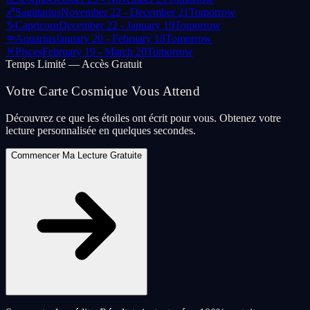
♐
Sagittarius
November 22 - December 21
Tomorrow
♑
Capricorn
December 22 - January 19
Tomorrow
♒
Aquarius
January 20 - February 18
Tomorrow
♓
Pisces
February 19 - March 20
Tomorrow
Temps Limité — Accès Gratuit
Votre Carte Cosmique Vous Attend
Découvrez ce que les étoiles ont écrit pour vous. Obtenez votre
lecture personnalisée en quelques secondes.
Commencer Ma Lecture Gratuite