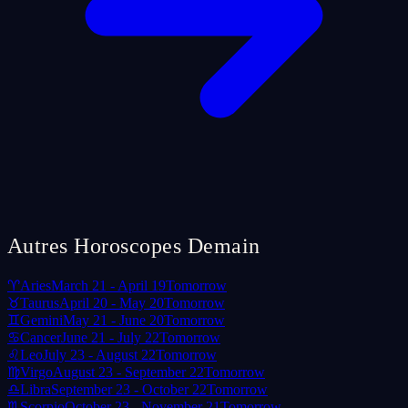
Autres Horoscopes Demain
♈
Aries
March 21 - April 19
Tomorrow
♉
Taurus
April 20 - May 20
Tomorrow
♊
Gemini
May 21 - June 20
Tomorrow
♋
Cancer
June 21 - July 22
Tomorrow
♌
Leo
July 23 - August 22
Tomorrow
♍
Virgo
August 23 - September 22
Tomorrow
♎
Libra
September 23 - October 22
Tomorrow
♏
Scorpio
October 23 - November 21
Tomorrow