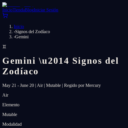
Inicio
Tienda
Blog
Iniciar Sesión
Inicio
›
Signos del Zodíaco
›
Gemini
♊
Gemini
\u2014
Signos del
Zodíaco
May 21 - June 20
|
Air
|
Mutable
|
Regido por Mercury
Air
Elemento
Mutable
Modalidad