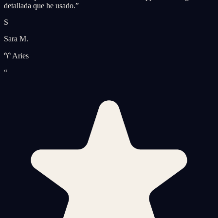
detallada que he usado.
”
S
Sara M.
♈ Aries
“