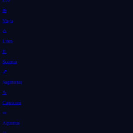
Leo
♍
Virgo
♎
Libra
♏
Scorpio
♐
Sagittarius
♑
Capricorn
♒
Aquarius