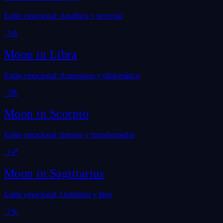
Estilo emocional: Analítico y servicial
☽
♎
Moon in
Libra
Estilo emocional: Armonioso y diplomático
☽
♏
Moon in
Scorpio
Estilo emocional: Intenso y transformador
☽
♐
Moon in
Sagittarius
Estilo emocional: Optimista y libre
☽
♑