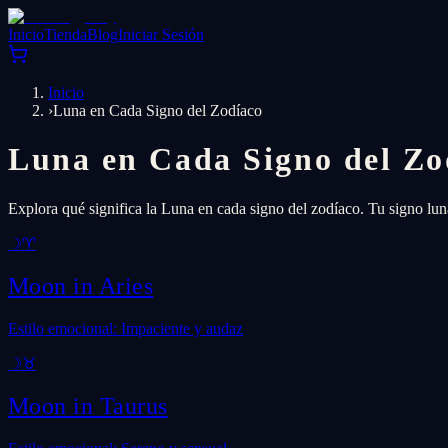
Inicio
Tienda
Blog
Iniciar Sesión
Inicio
›
Luna en Cada Signo del Zodíaco
Luna en Cada Signo del Zo
Explora qué significa la Luna en cada signo del zodíaco. Tu signo lu
☽
♈
Moon in
Aries
Estilo emocional: Impaciente y audaz
☽
♉
Moon in
Taurus