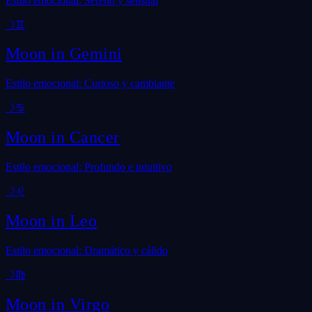
Estilo emocional: Sereno y sensual
☽
♊
Moon in
Gemini
Estilo emocional: Curioso y cambiante
☽
♋
Moon in
Cancer
Estilo emocional: Profundo e intuitivo
☽
♌
Moon in
Leo
Estilo emocional: Dramático y cálido
☽
♍
Moon in
Virgo